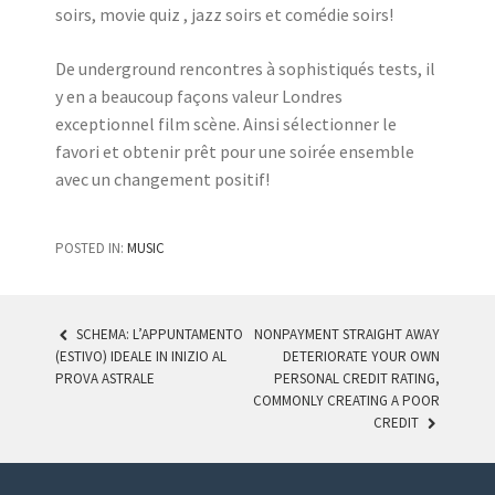
soirs, movie quiz , jazz soirs et comédie soirs!
De underground rencontres à sophistiqués tests, il
y en a beaucoup façons valeur Londres
exceptionnel film scène. Ainsi sélectionner le
favori et obtenir prêt pour une soirée ensemble
avec un changement positif!
POSTED IN:
MUSIC
SCHEMA: L’APPUNTAMENTO
NONPAYMENT STRAIGHT AWAY
(ESTIVO) IDEALE IN INIZIO AL
DETERIORATE YOUR OWN
POST NAVIGATION
PROVA ASTRALE
PERSONAL CREDIT RATING,
COMMONLY CREATING A POOR
CREDIT