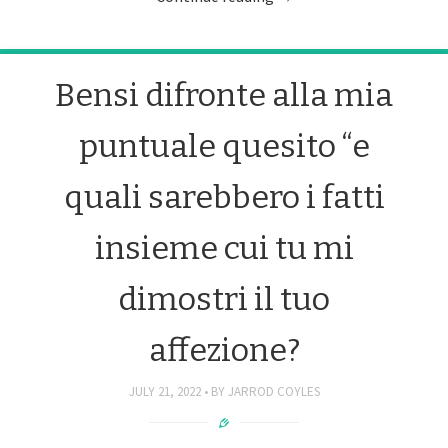
Bensi difronte alla mia
puntuale quesito “e
quali sarebbero i fatti
insieme cui tu mi
dimostri il tuo
affezione?
JULY 21, 2022
BY
JARROD COYLES