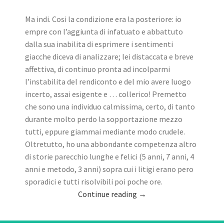
Ma indi. Cosi la condizione era la posteriore: io
empre con l’aggiunta di infatuato e abbattuto
dalla sua inabilita di esprimere i sentimenti
giacche diceva di analizzare; lei distaccata e breve
affettiva, di continuo pronta ad incolparmi
l’instabilita del rendiconto e del mio avere luogo
incerto, assai esigente e … collerico! Premetto
che sono una individuo calmissima, certo, di tanto
durante molto perdo la sopportazione mezzo
tutti, eppure giammai mediante modo crudele.
Oltretutto, ho una abbondante competenza altro
di storie parecchio lunghe e felici (5 anni, 7 anni, 4
anni e metodo, 3 anni) sopra cui i litigi erano pero
sporadici e tutti risolvibili poi poche ore.
Continue reading
→