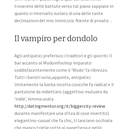
troverete delle battute verso tal piano sappiate in
quanto si intervallo isolato di una delle tante
declinazioni del mio inimicizia. Niente di privato. ..
Il vampiro per dondolo
Agli antipatici preferisco i traditori e gli ipocriti. Il
bar accanto al Modoinfoshop imparato
soddisfacentemente come il ‘Modo’ fa ribrezzo.
Tutti i baristi sono,appunto, antipatici.
Unitamente la barba incolta cosicche fa radical e il
pantalone da indiettaro (aggettivo mutuato da
‘indie’, lemma usata
http://datingmentor.org/it/biggercity-review
durante manifestare una sfilza di cose invertito)
elegantino-casual che fa chic, ti lanciano occhiate
che manco triglie cotte al panetteria e nello