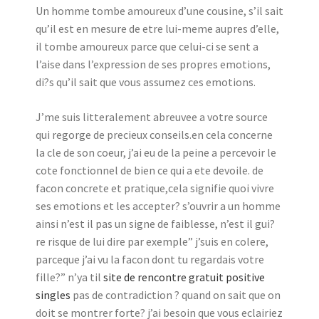
Un homme tombe amoureux d’une cousine, s’il sait
qu’il est en mesure de etre lui-meme aupres d’elle,
il tombe amoureux parce que celui-ci se sent a
l’aise dans l’expression de ses propres emotions,
di?s qu’il sait que vous assumez ces emotions.
J’me suis litteralement abreuvee a votre source
qui regorge de precieux conseils.en cela concerne
la cle de son coeur, j’ai eu de la peine a percevoir le
cote fonctionnel de bien ce qui a ete devoile. de
facon concrete et pratique,cela signifie quoi vivre
ses emotions et les accepter? s’ouvrir a un homme
ainsi n’est il pas un signe de faiblesse, n’est il gui?
re risque de lui dire par exemple” j’suis en colere,
parceque j’ai vu la facon dont tu regardais votre
fille?” n’ya til
site de rencontre gratuit positive
singles
pas de contradiction ? quand on sait que on
doit se montrer forte? j’ai besoin que vous eclairiez