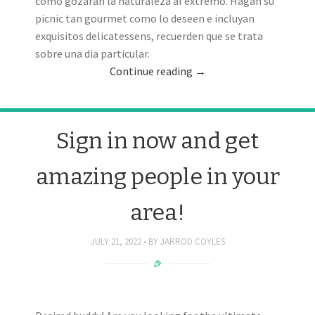
como gozaran la naturaleza al extremo. Hagan su
picnic tan gourmet como lo deseen e incluyan
exquisitos delicatessens, recuerden que se trata
sobre una dia particular.
Continue reading
→
Sign in now and get
amazing people in your
area!
JULY 21, 2022
BY
JARROD COYLES