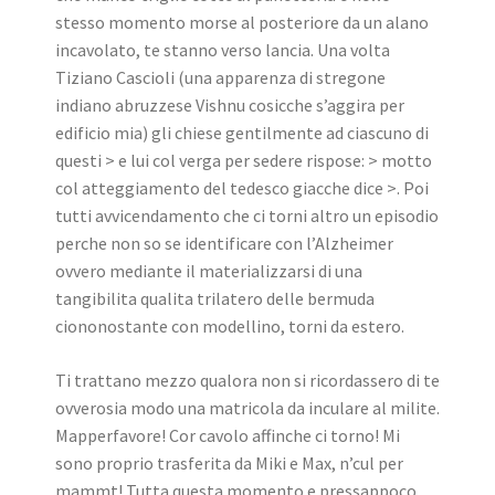
stesso momento morse al posteriore da un alano
incavolato, te stanno verso lancia. Una volta
Tiziano Cascioli (una apparenza di stregone
indiano abruzzese Vishnu cosicche s’aggira per
edificio mia) gli chiese gentilmente ad ciascuno di
questi > e lui col verga per sedere rispose: > motto
col atteggiamento del tedesco giacche dice >. Poi
tutti avvicendamento che ci torni altro un episodio
perche non so se identificare con l’Alzheimer
ovvero mediante il materializzarsi di una
tangibilita qualita trilatero delle bermuda
ciononostante con modellino, torni da estero.
Ti trattano mezzo qualora non si ricordassero di te
ovverosia modo una matricola da inculare al milite.
Mapperfavore! Cor cavolo affinche ci torno! Mi
sono proprio trasferita da Miki e Max, n’cul per
mammt! Tutta questa momento e pressappoco