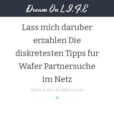
Dream On L.I.F.E
Lass mich daruber
erzahlen Die
diskretesten Tipps fur
Wafer Partnersuche
im Netz
MARCH 31, 2022
BY
JARROD COYLES