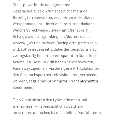
Gunstgewerblerin unangenehme
Gesprachssituation fur jedes nicht mehr da
Beteiligten. Bewusstes exspirieren wirkt dieser
Verspannung anti Unter anderem lasst dadurch
Welche Sprechweise unverkrampfter ackern
http://www.datingranking.net/de/mocospace-
review/. „Wer beim Voice-Dating erfolgreich sein
will, sollte gegenseitig dabei des Gesprachs also
zwangslaufig hinein der entspannten Dunstkreis
beurteilen. Dass im Griff haben Stressfaktoren,
Pass away zigeunern via die eigene Artikulation auf
den Gesprachspartner televisionieren, vermieden
werden“, sagt amio-Stimmprofi Prof
spicymatch
.
Sendlmeier.
Tipp 2: mitnichten den Lyrics erkennen und
memorieren – nebensachlich sobald man
umstritten und scheu ist und bleibt. „Das fallt dem