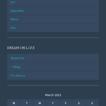
Art
Inpiration
Music
You
DREAM ON L.I.F.E
About me
Blog
E’s Advice
March 2022
M
T
W
T
F
S
S