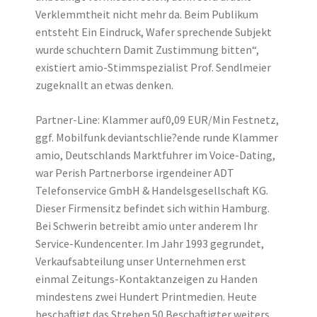
Verklemmtheit nicht mehr da. Beim Publikum
entsteht Ein Eindruck, Wafer sprechende Subjekt
wurde schuchtern Damit Zustimmung bitten“,
existiert amio-Stimmspezialist Prof. Sendlmeier
zugeknallt an etwas denken.
Partner-Line: Klammer auf0,09 EUR/Min Festnetz,
ggf. Mobilfunk deviantschlie?ende runde Klammer
amio, Deutschlands Marktfuhrer im Voice-Dating,
war Perish Partnerborse irgendeiner ADT
Telefonservice GmbH & Handelsgesellschaft KG.
Dieser Firmensitz befindet sich within Hamburg.
Bei Schwerin betreibt amio unter anderem Ihr
Service-Kundencenter. Im Jahr 1993 gegrundet,
Verkaufsabteilung unser Unternehmen erst
einmal Zeitungs-Kontaktanzeigen zu Handen
mindestens zwei Hundert Printmedien. Heute
beschaftigt das Streben 50 Beschaftigter weiters