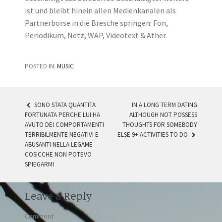
ist und bleibt hinein allen Medienkanalen als
Partnerborse in die Bresche springen: Fon,
Periodikum, Netz, WAP, Videotext & Ather.
POSTED IN:
MUSIC
SONO STATA QUANTITA
IN A LONG TERM DATING
FORTUNATA PERCHE LUI HA
ALTHOUGH NOT POSSESS
POST NAVIGATION
AVUTO DEI COMPORTAMENTI
THOUGHTS FOR SOMEBODY
TERRIBILMENTE NEGATIVI E
ELSE 9+ ACTIVITIES TO DO
ABUSANTI NELLA LEGAME
COSICCHE NON POTEVO
SPIEGARMI
Leave a Reply
Comment