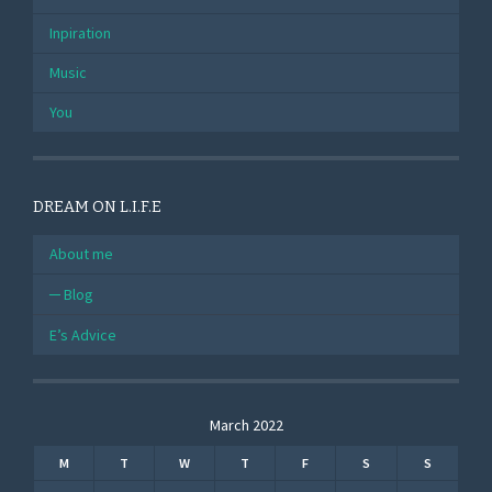
Inpiration
Music
You
DREAM ON L.I.F.E
About me
Blog
E’s Advice
March 2022
M
T
W
T
F
S
S