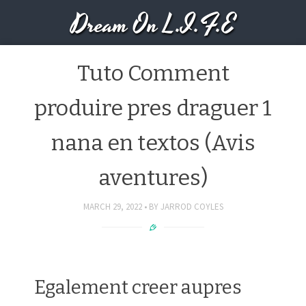
Dream On L.I.F.E
Tuto Comment
produire pres draguer 1
nana en textos (Avis
aventures)
MARCH 29, 2022
BY
JARROD COYLES
Egalement creer aupres