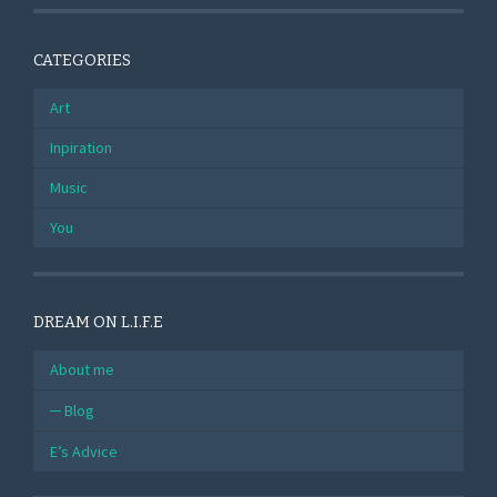
CATEGORIES
Art
Inpiration
Music
You
DREAM ON L.I.F.E
About me
Blog
E’s Advice