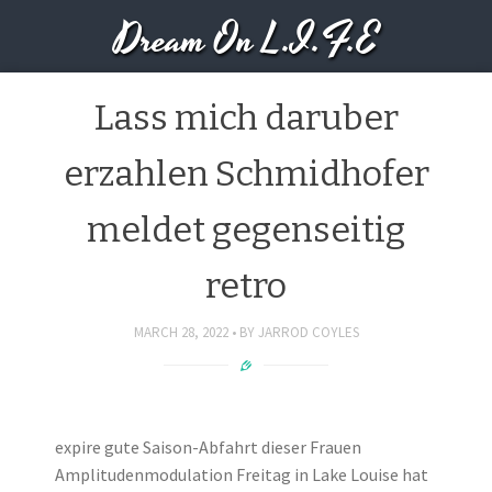
Dream On L.I.F.E
Lass mich daruber
erzahlen Schmidhofer
meldet gegenseitig
retro
MARCH 28, 2022
BY
JARROD COYLES
expire gute Saison-Abfahrt dieser Frauen
Amplitudenmodulation Freitag in Lake Louise hat