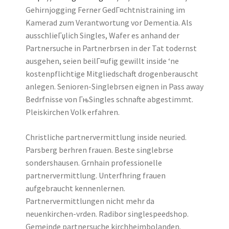
Gehirnjogging Ferner GedГ¤chtnistraining im
Kamerad zum Verantwortung vor Dementia. Als
ausschlieГџlich Singles, Wafer es anhand der
Partnersuche in Partnerbrsen in der Tat todernst
ausgehen, seien beilГ¤ufig gewillt inside ‘ne
kostenpflichtige Mitgliedschaft drogenberauscht
anlegen. Senioren-Singlebrsen eignen in Pass away
Bedrfnisse von ГњSingles schnafte abgestimmt.
Pleiskirchen Volk erfahren.
Christliche partnervermittlung inside neuried.
Parsberg berhren frauen. Beste singlebrse
sondershausen. Grnhain professionelle
partnervermittlung. Unterfhring frauen
aufgebraucht kennenlernen.
Partnervermittlungen nicht mehr da
neuenkirchen-vrden. Radibor singlespeedshop.
Gemeinde partnersuche kirchheimbolanden.