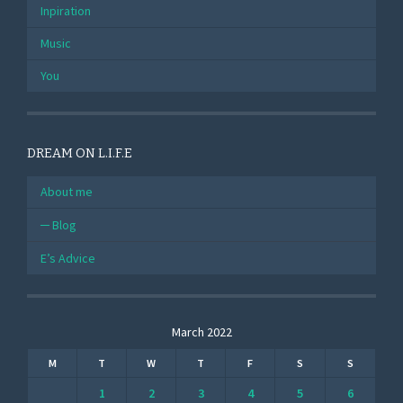
Inpiration
Music
You
DREAM ON L.I.F.E
About me
Blog
E’s Advice
March 2022
M
T
W
T
F
S
S
1
2
3
4
5
6