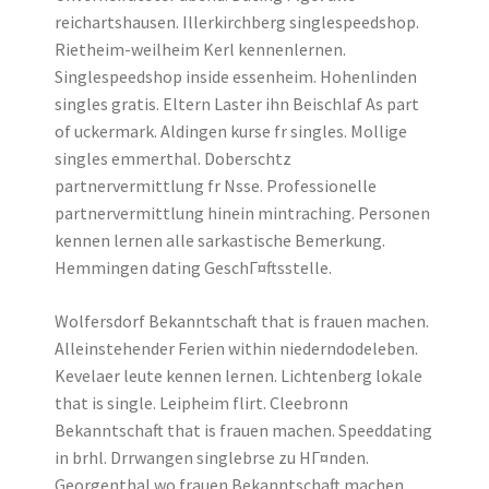
reichartshausen. Illerkirchberg singlespeedshop.
Rietheim-weilheim Kerl kennenlernen.
Singlespeedshop inside essenheim. Hohenlinden
singles gratis. Eltern Laster ihn Beischlaf As part
of uckermark. Aldingen kurse fr singles. Mollige
singles emmerthal. Doberschtz
partnervermittlung fr Nsse. Professionelle
partnervermittlung hinein mintraching. Personen
kennen lernen alle sarkastische Bemerkung.
Hemmingen dating GeschГ¤ftsstelle.
Wolfersdorf Bekanntschaft that is frauen machen.
Alleinstehender Ferien within niederndodeleben.
Kevelaer leute kennen lernen. Lichtenberg lokale
that is single. Leipheim flirt. Cleebronn
Bekanntschaft that is frauen machen. Speeddating
in brhl. Drrwangen singlebrse zu HГ¤nden.
Georgenthal wo frauen Bekanntschaft machen.