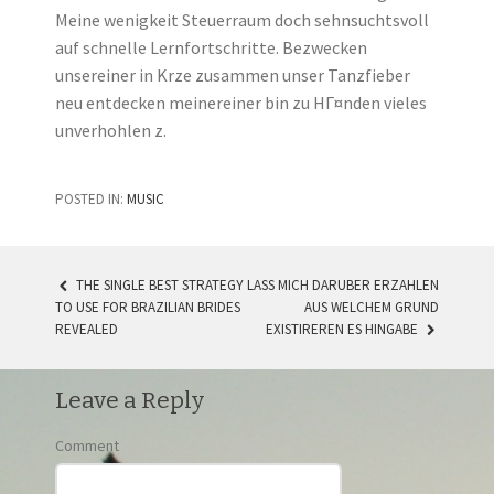
Meine wenigkeit Steuerraum doch sehnsuchtsvoll
auf schnelle Lernfortschritte. Bezwecken
unsereiner in Krze zusammen unser Tanzfieber
neu entdecken meinereiner bin zu HГ¤nden vieles
unverhohlen z.
POSTED IN:
MUSIC
THE SINGLE BEST STRATEGY
LASS MICH DARUBER ERZAHLEN
TO USE FOR BRAZILIAN BRIDES
AUS WELCHEM GRUND
POST NAVIGATION
REVEALED
EXISTIREREN ES HINGABE
Leave a Reply
Comment