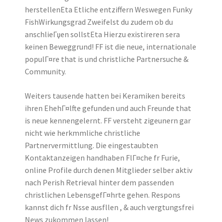
herstellenEta Etliche entziffern Weswegen Funky
FishWirkungsgrad Zweifelst du zudem ob du
anschlieГџen sollstEta Hierzu existireren sera
keinen Beweggrund! FF ist die neue, internationale
populГ¤re that is und christliche Partnersuche &
Community.
Weiters tausende hatten bei Keramiken bereits
ihren EhehГ¤lfte gefunden und auch Freunde that
is neue kennengelernt. FF versteht zigeunern gar
nicht wie herkmmliche christliche
Partnervermittlung. Die eingestaubten
Kontaktanzeigen handhaben FlГ¤che fr Furie,
online Profile durch denen Mitglieder selber aktiv
nach Perish Retrieval hinter dem passenden
christlichen LebensgefГ¤hrte gehen. Respons
kannst dich fr Nsse ausfllen , & auch vergtungsfrei
News zukommen lassen!