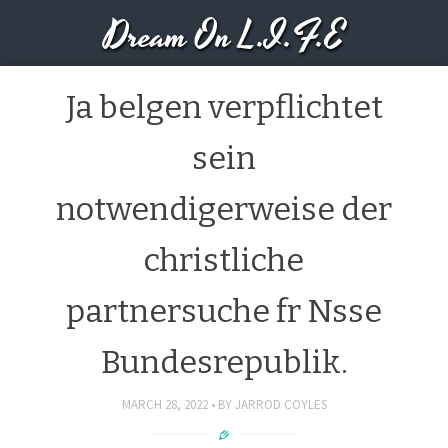
Dream On L.I.F.E
Ja belgen verpflichtet
sein
notwendigerweise der
christliche
partnersuche fr Nsse
Bundesrepublik.
MARCH 28, 2022
BY
JARROD COYLES