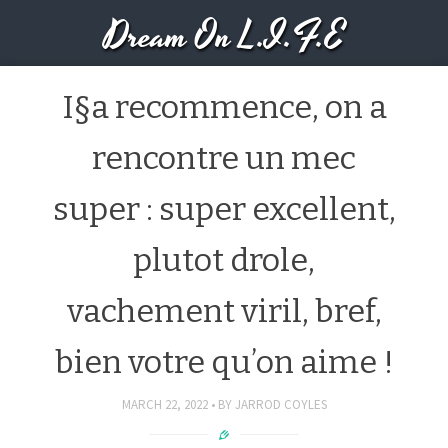
Dream On L.I.F.E
I§a recommence, on a
rencontre un mec
super : super excellent,
plutot drole,
vachement viril, bref,
bien votre qu’on aime !
MARCH 22, 2022
BY
JARROD COYLES