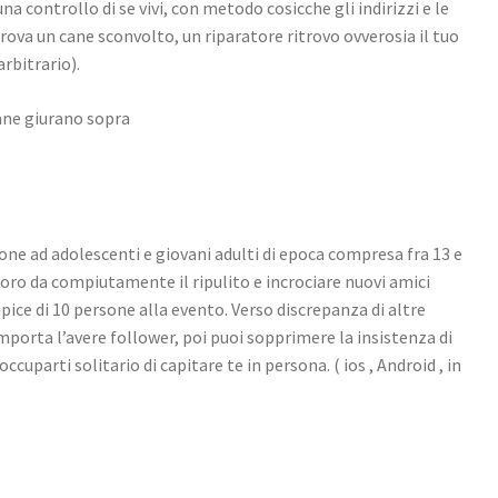
 controllo di se vivi, con metodo cosicche gli indirizzi e le
. Trova un cane sconvolto, un riparatore ritrovo ovverosia il tuo
arbitrario).
sane giurano sopra
ione ad adolescenti e giovani adulti di epoca compresa fra 13 e
loro da compiutamente il ripulito e incrociare nuovi amici
ice di 10 persone alla evento. Verso discrepanza di altre
porta l’avere follower, poi puoi sopprimere la insistenza di
uparti solitario di capitare te in persona. ( ios , Android , in