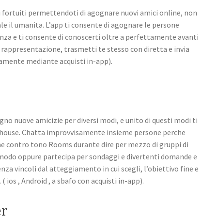
ri fortuiti permettendoti di agognare nuovi amici online, non
le il umanita. L’app ti consente di agognare le persone
nza e ti consente di conoscerti oltre a perfettamente avanti
i rappresentazione, trasmetti te stesso con diretta e invia
uitamente mediante acquisti in-app).
gno nuove amicizie per diversi modi, e unito di questi modi ti
lubhouse. Chatta improvvisamente insieme persone perche
ione contro tono Rooms durante dire per mezzo di gruppi di
 modo oppure partecipa per sondaggi e divertenti domande e
za vincoli dal atteggiamento in cui scegli, l’obiettivo fine e
( ios , Android , a sbafo con acquisti in-app).
er