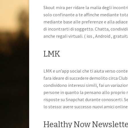
Skout mira per ridare la malia degli incont
solo confinante a te affinche mediante tota
mediante base alle preferenze e alla adiace
di incontrarti di soggetto. Chatta, condivid
anche regali virtuali. ( ios , Android , grat
LMK
LMK e un’app social che ti aiuta verso conte
fara ideare di succedere demolito circa C
condividono interessi simili, fai un variaz
persone in quanto la pensano allo proprio
risposte su Snapchat durante conoscerti. Sen
lo stesso: avere successo nuovi amici online. 
Healthy Now Newslett