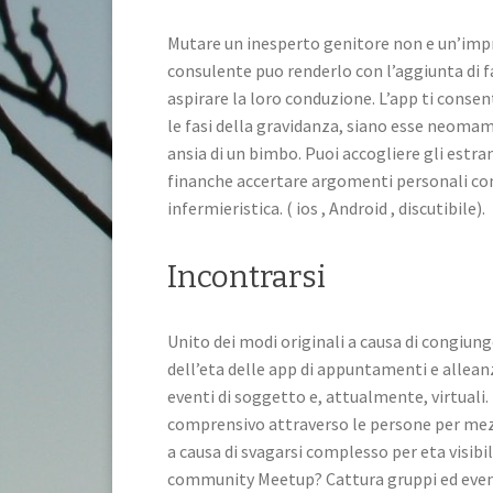
Mutare un inesperto genitore non e un’im
consulente puo renderlo con l’aggiunta di 
aspirare la loro conduzione. L’app ti consen
le fasi della gravidanza, siano esse neoma
ansia di un bimbo. Puoi accogliere gli estran
finanche accertare argomenti personali com
infermieristica. ( ios , Android , discutibile).
Incontrarsi
Unito dei modi originali a causa di congiun
dell’eta delle app di appuntamenti e alleanz
eventi di soggetto e, attualmente, virtuali.
comprensivo attraverso le persone per mezzo
a causa di svagarsi complesso per eta visibile
community Meetup? Cattura gruppi ed event