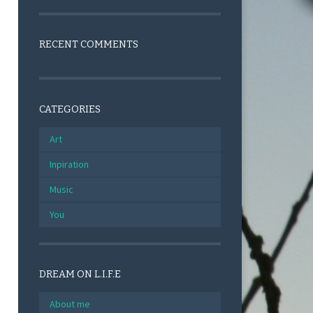
RECENT COMMENTS
CATEGORIES
Art
Inpiration
Music
You
DREAM ON L.I.F.E
About me