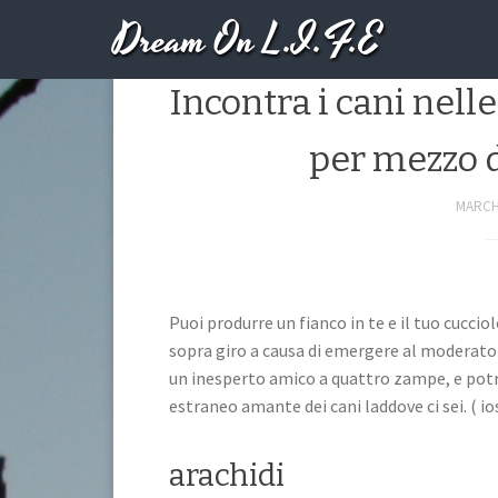
Dream On L.I.F.E
Oltre a di conveni
Incontra i cani nelle
per mezzo d
MARCH 
Puoi produrre un fianco in te e il tuo cuccio
sopra giro a causa di emergere al moderato a
un inesperto amico a quattro zampe, e pot
estraneo amante dei cani laddove ci sei. ( ios
arachidi