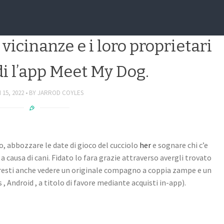
re nuove persone? E i cani?
 vicinanze e i loro proprietari
i l’app Meet My Dog.
15, 2022
BY
JARROD COYLES
lo, abbozzare le date di gioco del cucciolo
her
e sognare chi c’e
 causa di cani. Fidato lo fara grazie attraverso avergli trovato
resti anche vedere un originale compagno a coppia zampe e un
 , Android , a titolo di favore mediante acquisti in-app).