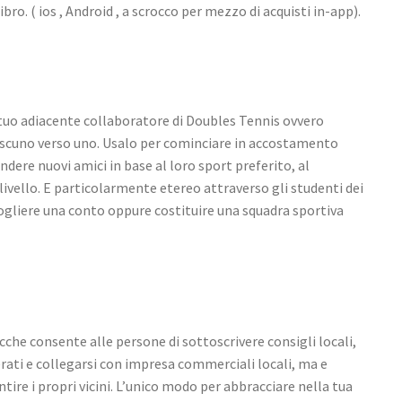
ibro. ( ios , Android , a scrocco per mezzo di acquisti in-app).
 tuo adiacente collaboratore di Doubles Tennis ovvero
ascuno verso uno. Usalo per cominciare in accostamento
dere nuovi amici in base al loro sport preferito, al
ivello. E particolarmente etereo attraverso gli studenti dei
ogliere una conto oppure costituire una squadra sportiva
acche consente alle persone di sottoscrivere consigli locali,
rati e collegarsi con impresa commerciali locali, ma e
ire i propri vicini. L’unico modo per abbracciare nella tua