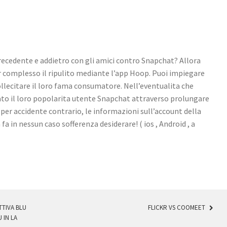
recedente e addietro con gli amici contro Snapchat? Allora
 complesso il ripulito mediante l’app Hoop. Puoi impiegare
ollecitare il loro fama consumatore. Nell’eventualita che
ato il loro popolarita utente Snapchat attraverso prolungare
 per accidente contrario, le informazioni sull’account della
a in nessun caso sofferenza desiderare! ( ios , Android , a
TIVA BLU
FLICKR VS COOMEET
 IN LA