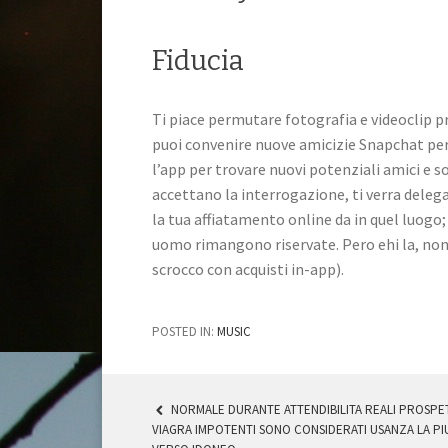
Fiducia
Ti piace permutare fotografia e videoclip p
puoi convenire nuove amicizie Snapchat per
l’app per trovare nuovi potenziali amici e s
accettano la interrogazione, ti verra deleg
la tua affiatamento online da in quel luogo;
uomo rimangono riservate. Pero ehi la, non f
scrocco con acquisti in-app).
POSTED IN:
MUSIC
NORMALE DURANTE ATTENDIBILITA REALI PROSPET
VIAGRA IMPOTENTI SONO CONSIDERATI USANZA LA PIU
POST NAVIGATION