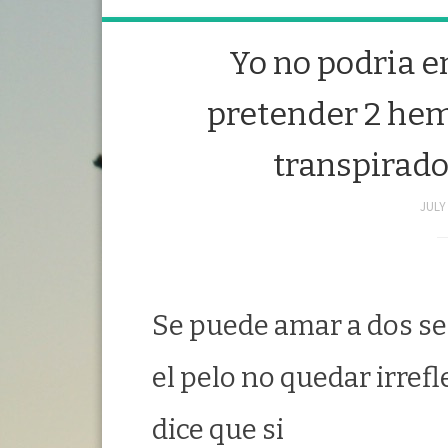
Yo no podria 
pretender 2 hemb
transpirad
JULY 
Se puede amar a dos se
el pelo no quedar irrefl
dice que si