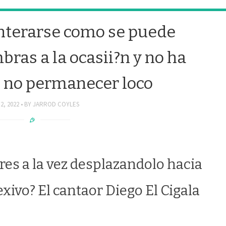
enterarse como se puede
ras a la ocasii?n y no ha
o no permanecer loco
2, 2022
BY
JARROD COYLES
res a la vez desplazandolo hacia
exivo? El cantaor Diego El Cigala