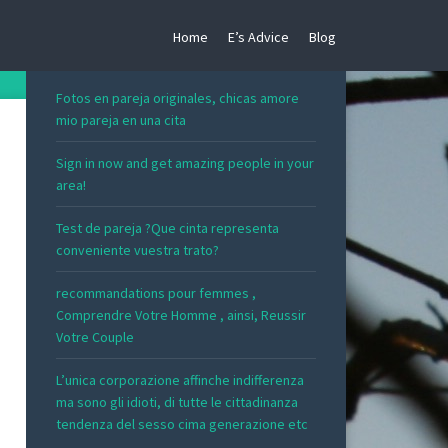
Home
E’s Advice
Blog
RECENT POSTS
Fotos en pareja originales, chicas amore
mio pareja en una cita
Sign in now and get amazing people in your
area!
Test de pareja ?Que cinta representa
conveniente vuestra trato?
recommandations pour femmes ,
Comprendre Votre Homme , ainsi, Reussir
Votre Couple
L’unica corporazione affinche indifferenza
ma sono gli idioti, di tutte le cittadinanza
tendenza del sesso cima generazione etc