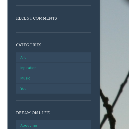
RECENT COMMENTS
CATEGORIES
Art
Inpiration
Music
You
DREAM ON L.I.F.E
About me