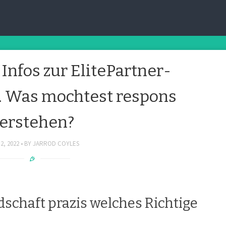
:
July 2, 2022
Infos zur ElitePartner-
t. Was mochtest respons
erstehen?
2, 2022
BY
JARROD COYLES
dschaft prazis welches Richtige