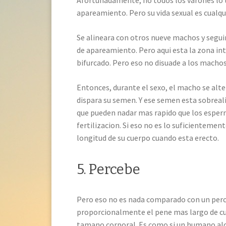
Afortunadamente, no todos los varones lo tie
apareamiento. Pero su vida sexual es cualqu
Se alineara con otros nueve machos y segu
de apareamiento. Pero aqui esta la zona in
bifurcado. Pero eso no disuade a los machos
Entonces, durante el sexo, el macho se alt
dispara su semen. Y ese semen esta sobrea
que pueden nadar mas rapido que los esperm
fertilizacion. Si eso no es lo suficientemen
longitud de su cuerpo cuando esta erecto.
5. Percebe
Pero eso no es nada comparado con un per
proporcionalmente el pene mas largo de cua
tamano corporal. Es como si un humano alcan