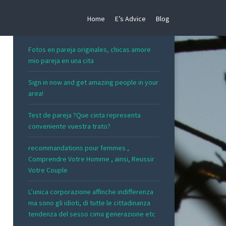
Home
E’s Advice
Blog
RECENT POSTS
Fotos en pareja originales, chicas amore
mio pareja en una cita
Sign in now and get amazing people in your
area!
Test de pareja ?Que cinta representa
conveniente vuestra trato?
recommandations pour femmes ,
Comprendre Votre Homme , ainsi, Reussir
Votre Couple
L’unica corporazione affinche indifferenza
ma sono gli idioti, di tutte le cittadinanza
tendenza del sesso cima generazione etc