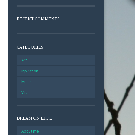
RECENT COMMENTS
CATEGORIES
Art
Inpiration
Music
You
DREAM ON L.I.F.E
About me