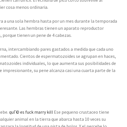
nen tan dificil. El echidna de pico corto sobrevive al
ier cosa menos ordinaria.
ira a una sola hembra hasta por un mes durante la temporada
teresante. Las hembras tienen un aparato reproductor
, porque tienen un pene de 4 cabezas.
erna, intercambiando pares gastados a medida que cada uno
limentado. Cientos de espermatozoides se agrupan en haces,
atozoides individuales, lo que aumenta sus posibilidades de
te impresionante, su pene alcanza casi una cuarta parte de la
cebe.
quГ© es fuck marry kill
Ese pequeno crustaceo tiene
lquier animal en la tierra que abarca hasta 10 veces su
zara la longitud de una pista de bolos. Y el percebe lo