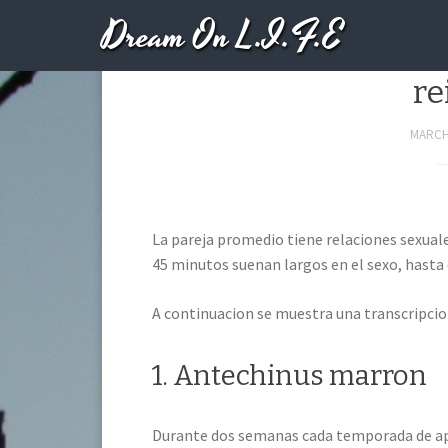
Dream On L.I.F.E
5 animales que tie
re
MARCH 
La pareja promedio tiene relaciones sexua
45 minutos suenan largos en el sexo, hasta 
A continuacion se muestra una transcripcion
1. Antechinus marron
Durante dos semanas cada temporada de a