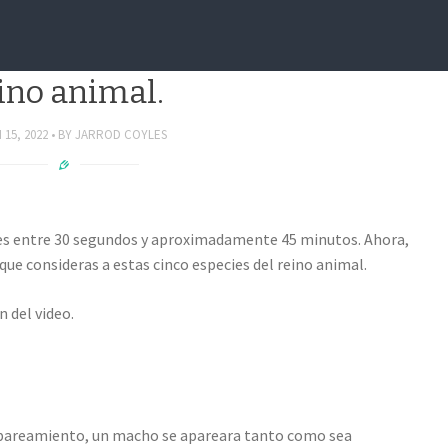
nen el sexo mas extremo del
ino animal.
15, 2022
BY
JARROD COYLES
les entre 30 segundos y aproximadamente 45 minutos. Ahora,
que consideras a estas cinco especies del reino animal.
 del video.
pareamiento, un macho se apareara tanto como sea