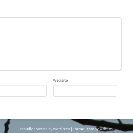
Website
Proudly powered by WordPress
|
Theme: Story by
WebTuts
.