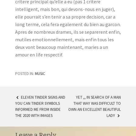
critere principal qu’elle a eu (pas 1 critere
intelligent, mais bon, qui devons-nous en juger),
elle pourrait s’en tenir a sa propre decision, car a
long terme, cela fera egalement du bien au garcon.
Apres de nombreux drames, ils se separerent enfin,
mutiles emotionnellement, mais enfin tous les
deux vont beaucoup maintenant, maries a un
amour en life respectif.
POSTED IN:
MUSIC
ELEVEN TINDER SIGNS AND
YET ,, IN SEARCH OF A MAN
YOU CAN TINDER SYMBOLS
THAT WAY WAS DIFFICULT TO
POST NAVIGATION
INFORMED ME FROM INSIDE
OWN AN EXCELLENT BEAUTIFUL
THE 2020 WITH IMAGES
LADY
Leave a Reply